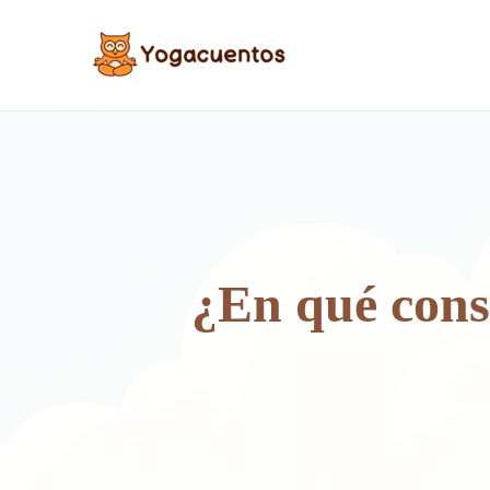
Ir
al
contenido
¿En qué cons