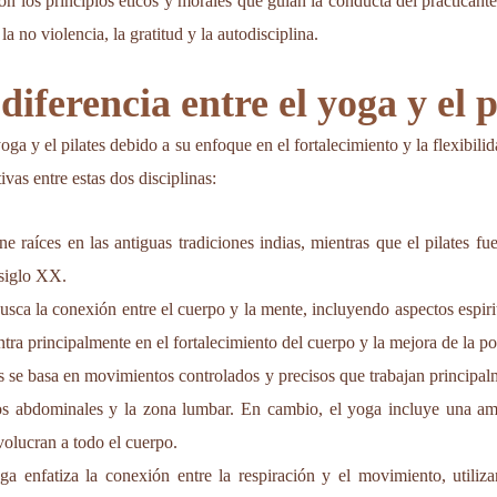
on los principios éticos y morales que guían la conducta del practicant
a no violencia, la gratitud y la autodisciplina.
diferencia entre el yoga y el p
a y el pilates debido a su enfoque en el fortalecimiento y la flexibili
tivas entre estas dos disciplinas:
ene raíces en las antiguas tradiciones indias, mientras que el pilates f
 siglo XX.
usca la conexión entre el cuerpo y la mente, incluyendo aspectos espirit
entra principalmente en el fortalecimiento del cuerpo y la mejora de la po
tes se basa en movimientos controlados y precisos que trabajan principal
os abdominales y la zona lumbar. En cambio, el yoga incluye una amp
olucran a todo el cuerpo.
ga enfatiza la conexión entre la respiración y el movimiento, utiliz