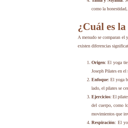
Yama y Niyama
: S
como la honestidad, l
¿Cuál es la 
A menudo se comparan el yog
existen diferencias significa
Origen
: El yoga ti
Joseph Pilates en el
Enfoque
: El yoga b
lado, el pilates se c
Ejercicios
: El pila
del cuerpo, como l
movimientos que inv
Respiración
: El yo