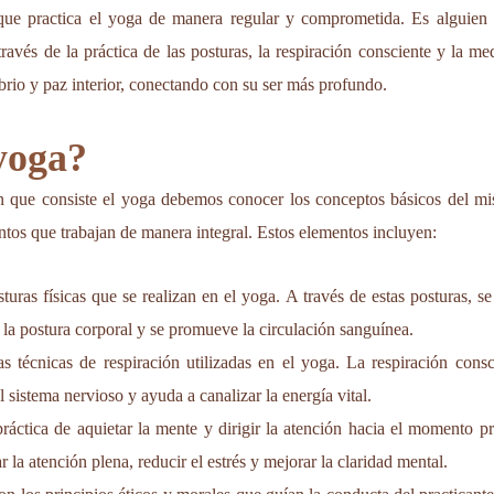
ue practica el yoga de manera regular y comprometida. Es alguien q
 través de la práctica de las posturas, la respiración consciente y la m
brio y paz interior, conectando con su ser más profundo.
yoga?
 que consiste el yoga debemos conocer los conceptos básicos del mis
ntos que trabajan de manera integral. Estos elementos incluyen:
sturas físicas que se realizan en el yoga. A través de estas posturas, se 
la postura corporal y se promueve la circulación sanguínea.
as técnicas de respiración utilizadas en el yoga. La respiración cons
l sistema nervioso y ayuda a canalizar la energía vital.
práctica de aquietar la mente y dirigir la atención hacia el momento p
 la atención plena, reducir el estrés y mejorar la claridad mental.